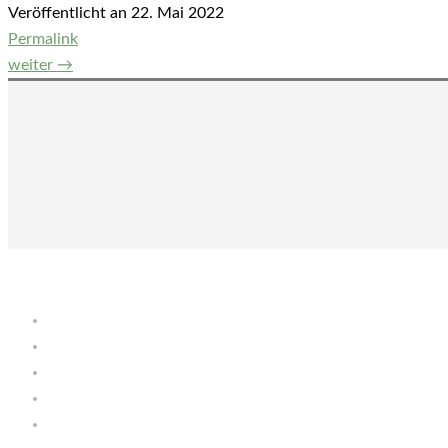
Veröffentlicht an
22. Mai 2022
Permalink
Beitrags-
weiter
→
Navigation