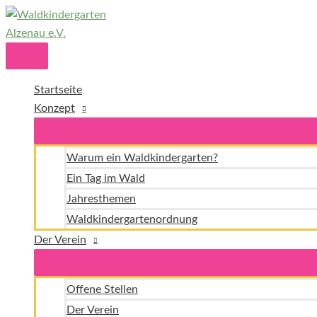
Zum
Inhalt
springen
Hauptmenü
Startseite
Konzept
Warum ein Waldkindergarten?
Ein Tag im Wald
Jahresthemen
Waldkindergartenordnung
Der Verein
Offene Stellen
Der Verein