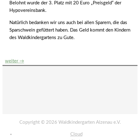
Belohnt wurde der 3. Platz mit 20 Euro „Preisgeld“ der
Hypovereinsbank.
Natürlich bedanken wir uns auch bei allen Sparern, die das
Sparschwein gefüttert haben. Das Geld kommt den Kindern
des Waldkindergartens zu Gute.
Beitrags-
weiter
→
Navigation
Copyright © 2026
Waldkindergarten Alzenau e.V.
Cloud