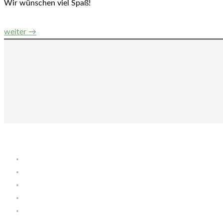
Wir wünschen viel Spaß!
Beitrags-
weiter
→
Navigation