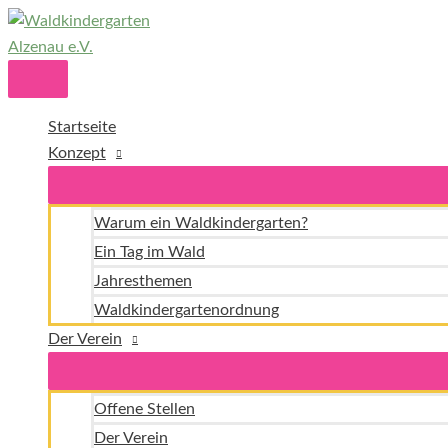
Zum
Inhalt
springen
Hauptmenü
Startseite
Konzept
Warum ein Waldkindergarten?
Ein Tag im Wald
Jahresthemen
Waldkindergartenordnung
Der Verein
Offene Stellen
Der Verein