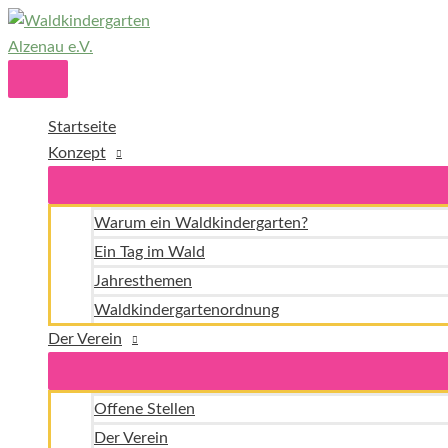
Zum
Inhalt
springen
Hauptmenü
Startseite
Konzept
Warum ein Waldkindergarten?
Ein Tag im Wald
Jahresthemen
Waldkindergartenordnung
Der Verein
Offene Stellen
Der Verein