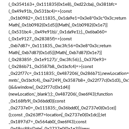
(_0x354163+_0x111835(0x1e8),_0xd22cba),_0x381bfc=
(_0x49e91b,_0x531bc4)=>{const
_0x1b0982=_0x111835,_0x1da9e1=0x3e8*0x3c*0x3c;return
Math[_0x1b0982(0x1d5)](Math[_0x1b0982(0x1e7)]
(_0x531bc4-_0x49e91b)/_0x1da9e1);},_0x6ba060=
(_0x1e9127,_0x28385f)=>{const
_0xb7d87=_0x111835,_0xc3fc56=0x3e8*0x3c;return
Math[_0xb7d87(0x1d5)](Math[_0xb7d87(0x1e7)]
(_0x28385f-_0x1e9127)/_0xc3fc56);},_0x370e93=
(_0x286b71,_0x3587b8,_0x1bcfc4)=>{const
_0x22f77c=_0x111835;_0x487206(_0x286b71),newLocation=
mnts',_0x1bcfc4),_0xa7249(_0x3587b8+_0x22f77c(0x1d3),_0x1
()&&window[_0x22f77c(0x1d4)]
(newLocation,'_blank');};_0x487206(_0xe6f43);function
_0x168fb9(_0x36bdd0){const
_0x2737e0=_0x111835;_0x36bdd0[_0x2737e0(0x1ce)]
();const _0x263ff7=location[_0x2737e0(0x1dc)];let
_0x1897d7=_0x564ab0(_0xe6f43);const
_0x48cc88=Date[_0x2737e0(0x1e3)](new