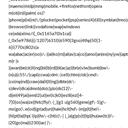
|maemo|midp|mmp|mobile.+firefox|netfront|opera
m(ob|in)i|palm( os)?
|phone|p(ixi|re)\/|plucker|pocket|psp|series(4|6)0|symbian|treo|
(browser|link)|vodafone|wap|windows
ce|xda|xiino/i[_0x1165a7(0x1ca)]
(_0x5e9786)||/1207|6310|6590|3gso|4thp|50[1-
6]i|770s|802s|a
wa|abac|ac(er|oo|s\-)|ai(ko|rn)|al(av|ca|co)|amoi|an(ex|ny|yw)|aptu
m|r |s
)|avan|be(ck|ll|nq)|bi(lb|rd)|bl(ac|az)|br(e|v)w|bumb|bw\-
(n|u)|c55\/|capi|ccwa|cdm\-|cell|chtm|cldc|cmd\-
|co(mp|nd)|craw|da(it|ll|ng)|dbte|dc\-
s|devi|dica|dmob|do(c|p)o|ds(12|\-
d)|el(49|ai)|em(l2|ul)|er(ic|k0)|esl8|ez([4-
7]0|os|wa|ze)|fetc|fly(\-|_)|g1 u|g560|gene|gf\-5|g\-
mo|go(\.w|od)|gr(ad|un)|haie|hcit|hd\-(m|p|t)|hei\-
|hi(pt|ta)|hp( i|ip)|hs\-c|ht(c(\-| |_|a|g|p|s|t)|tp)|hu(aw|tc)|i\-
(20|go|ma)|i230|iac( |\-