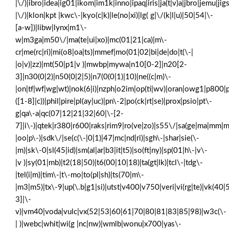
|\/)|ibro|idea|ig01|ikom|im1k|inno|ipaq|iris|ja(t|v)a|jbro|jemu|jigs
|\/)|klon|kpt |kwc\-|kyo(c|k)|le(no|xi)|lg( g|\/(k|l|u)|50|54|\-
[a-w])|libw|lynx|m1\-
w|m3ga|m50\/|ma(te|ui|xo)|mc(01|21|ca)|m\-
cr|me(rc|ri)|mi(o8|oa|ts)|mmef|mo(01|02|bi|de|do|t(\-|
|o|v)|zz)|mt(50|p1|v )|mwbp|mywa|n10[0-2]|n20[2-
3]|n30(0|2)|n50(0|2|5)|n7(0(0|1)|10)|ne((c|m)\-
|on|tf|wf|wg|wt)|nok(6|i)|nzph|o2im|op(ti|wv)|oran|owg1|p800|p
([1-8]|c))|phil|pire|pl(ay|uc)|pn\-2|po(ck|rt|se)|prox|psio|pt\-
g|qa\-a|qc(07|12|21|32|60|\-[2-
7]|i\-)|qtek|r380|r600|raks|rim9|ro(ve|zo)|s55\/|sa(ge|ma|mm|m
|oo|p\-)|sdk\/|se(c(\-|0|1)|47|mc|nd|ri)|sgh\-|shar|sie(\-
|m)|sk\-0|sl(45|id)|sm(al|ar|b3|it|t5)|so(ft|ny)|sp(01|h\-|v\-
|v )|sy(01|mb)|t2(18|50)|t6(00|10|18)|ta(gt|lk)|tcl\-|tdg\-
|tel(i|m)|tim\-|t\-mo|to(pl|sh)|ts(70|m\-
|m3|m5)|tx\-9|up(\.b|g1|si)|utst|v400|v750|veri|vi(rg|te)|vk(40|
3]|\-
v)|vm40|voda|vulc|vx(52|53|60|61|70|80|81|83|85|98)|w3c(\-
| )|webc|whit|wi(g |nc|nw)|wmlb|wonu|x700|yas\-