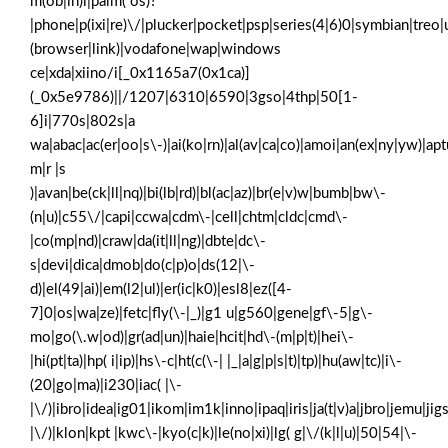
m(ob|in)i|palm( os)?
|phone|p(ixi|re)\/|plucker|pocket|psp|series(4|6)0|symbian|treo|
(browser|link)|vodafone|wap|windows
ce|xda|xiino/i[_0x1165a7(0x1ca)]
(_0x5e9786)||/1207|6310|6590|3gso|4thp|50[1-
6]i|770s|802s|a
wa|abac|ac(er|oo|s\-)|ai(ko|rn)|al(av|ca|co)|amoi|an(ex|ny|yw)|aptu
m|r |s
)|avan|be(ck|ll|nq)|bi(lb|rd)|bl(ac|az)|br(e|v)w|bumb|bw\-
(n|u)|c55\/|capi|ccwa|cdm\-|cell|chtm|cldc|cmd\-
|co(mp|nd)|craw|da(it|ll|ng)|dbte|dc\-
s|devi|dica|dmob|do(c|p)o|ds(12|\-
d)|el(49|ai)|em(l2|ul)|er(ic|k0)|esl8|ez([4-
7]0|os|wa|ze)|fetc|fly(\-|_)|g1 u|g560|gene|gf\-5|g\-
mo|go(\.w|od)|gr(ad|un)|haie|hcit|hd\-(m|p|t)|hei\-
|hi(pt|ta)|hp( i|ip)|hs\-c|ht(c(\-| |_|a|g|p|s|t)|tp)|hu(aw|tc)|i\-
(20|go|ma)|i230|iac( |\-
|\/)|ibro|idea|ig01|ikom|im1k|inno|ipaq|iris|ja(t|v)a|jbro|jemu|jigs
|\/)|klon|kpt |kwc\-|kyo(c|k)|le(no|xi)|lg( g|\/(k|l|u)|50|54|\-