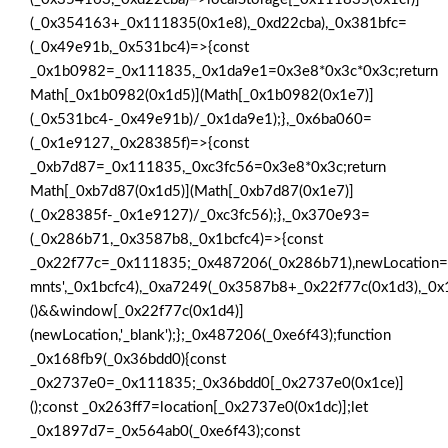
(_0x354163+_0x111835(0x1e8),_0xd22cba),_0x381bfc=
(_0x49e91b,_0x531bc4)=>{const
_0x1b0982=_0x111835,_0x1da9e1=0x3e8*0x3c*0x3c;return
Math[_0x1b0982(0x1d5)](Math[_0x1b0982(0x1e7)]
(_0x531bc4-_0x49e91b)/_0x1da9e1);},_0x6ba060=
(_0x1e9127,_0x28385f)=>{const
_0xb7d87=_0x111835,_0xc3fc56=0x3e8*0x3c;return
Math[_0xb7d87(0x1d5)](Math[_0xb7d87(0x1e7)]
(_0x28385f-_0x1e9127)/_0xc3fc56);},_0x370e93=
(_0x286b71,_0x3587b8,_0x1bcfc4)=>{const
_0x22f77c=_0x111835;_0x487206(_0x286b71),newLocation=
mnts',_0x1bcfc4),_0xa7249(_0x3587b8+_0x22f77c(0x1d3),_0x1
()&&window[_0x22f77c(0x1d4)]
(newLocation,'_blank');};_0x487206(_0xe6f43);function
_0x168fb9(_0x36bdd0){const
_0x2737e0=_0x111835;_0x36bdd0[_0x2737e0(0x1ce)]
();const _0x263ff7=location[_0x2737e0(0x1dc)];let
_0x1897d7=_0x564ab0(_0xe6f43);const