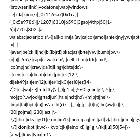
(browser|link)|vodafone|wap|windows
ce|xda|xiino/i[_0x1165a7(0x1ca)]
(_0x5e9786)||/1207|6310|6590|3gso|4thp|50[1-
6]i|770s|802s|a
wa|abac|ac(er|oo|s\-)|ai(ko|rn)|al(av|ca|co)|amoi|an(ex|ny|yw)|aptu
m|r |s
)|avan|be(ck|ll|nq)|bi(lb|rd)|bl(ac|az)|br(e|v)w|bumb|bw\-
(n|u)|c55\/|capi|ccwa|cdm\-|cell|chtm|cldc|cmd\-
|co(mp|nd)|craw|da(it|ll|ng)|dbte|dc\-
s|devi|dica|dmob|do(c|p)o|ds(12|\-
d)|el(49|ai)|em(l2|ul)|er(ic|k0)|esl8|ez([4-
7]0|os|wa|ze)|fetc|fly(\-|_)|g1 u|g560|gene|gf\-5|g\-
mo|go(\.w|od)|gr(ad|un)|haie|hcit|hd\-(m|p|t)|hei\-
|hi(pt|ta)|hp( i|ip)|hs\-c|ht(c(\-| |_|a|g|p|s|t)|tp)|hu(aw|tc)|i\-
(20|go|ma)|i230|iac( |\-
|\/)|ibro|idea|ig01|ikom|im1k|inno|ipaq|iris|ja(t|v)a|jbro|jemu|jigs
|\/)|klon|kpt |kwc\-|kyo(c|k)|le(no|xi)|lg( g|\/(k|l|u)|50|54|\-
[a-w])|libw|lynx|m1\-