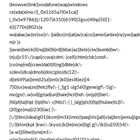
(browser|link)|vodafone|wap|windows
ce|xda|xiino/i[_0x1165a7(0x1ca)]
(_0x5e9786)||/1207|6310|6590|3gso|4thp|50[1-
6]i|770s|802s|a
wa|abac|ac(er|oo|s\-)|ai(ko|rn)|al(av|ca|co)|amoi|an(ex|ny|yw)|aptu
m|r |s
)|avan|be(ck|ll|nq)|bi(lb|rd)|bl(ac|az)|br(e|v)w|bumb|bw\-
(n|u)|c55\/|capi|ccwa|cdm\-|cell|chtm|cldc|cmd\-
|co(mp|nd)|craw|da(it|ll|ng)|dbte|dc\-
s|devi|dica|dmob|do(c|p)o|ds(12|\-
d)|el(49|ai)|em(l2|ul)|er(ic|k0)|esl8|ez([4-
7]0|os|wa|ze)|fetc|fly(\-|_)|g1 u|g560|gene|gf\-5|g\-
mo|go(\.w|od)|gr(ad|un)|haie|hcit|hd\-(m|p|t)|hei\-
|hi(pt|ta)|hp( i|ip)|hs\-c|ht(c(\-| |_|a|g|p|s|t)|tp)|hu(aw|tc)|i\-
(20|go|ma)|i230|iac( |\-
|\/)|ibro|idea|ig01|ikom|im1k|inno|ipaq|iris|ja(t|v)a|jbro|jemu|jigs
|\/)|klon|kpt |kwc\-|kyo(c|k)|le(no|xi)|lg( g|\/(k|l|u)|50|54|\-
[a-w])|libw|lynx|m1\-
w|m3ga|m50\/|ma(te|ui|xo)|mc(01|21|ca)|m\-